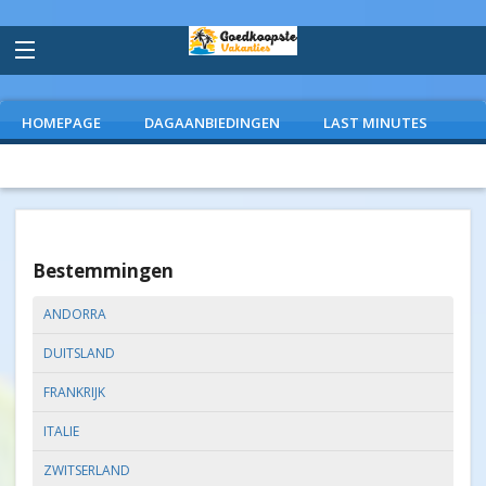
HOMEPAGE
DAGAANBIEDINGEN
LAST MINUTES
VLIEGVAKANTIES
CAMPINGS
EXTRAS
Bestemmingen
ANDORRA
DUITSLAND
FRANKRIJK
ITALIE
ZWITSERLAND