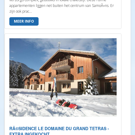
appartementen liggen net buiten het centrum van SamoÃ«ns. Er
zijn ook prac...
MEER INFO
RÃ©SIDENCE LE DOMAINE DU GRAND TETRAS -
EXTRA INGEKOCHT