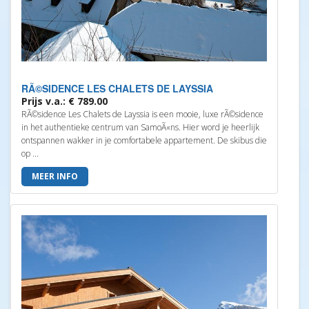
RÃ©SIDENCE LES CHALETS DE LAYSSIA
Prijs v.a.: € 789.00
RÃ©sidence Les Chalets de Layssia is een mooie, luxe rÃ©sidence
in het authentieke centrum van SamoÃ«ns. Hier word je heerlijk
ontspannen wakker in je comfortabele appartement. De skibus die
op ...
MEER INFO