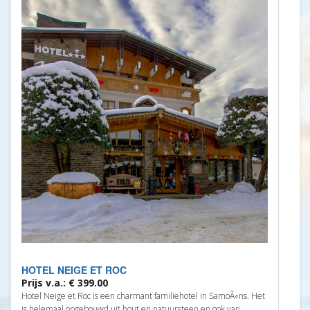
HOTEL NEIGE ET ROC
Prijs v.a.: € 399.00
Hotel Neige et Roc is een charmant familiehotel in SamoÃ«ns. Het
is helemaal opgebouwd uit hout en natuursteen en ook van