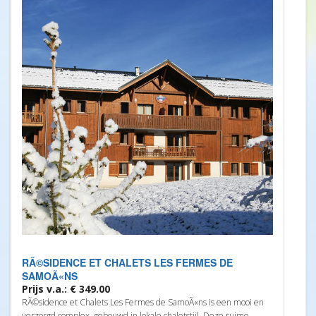
RÃ©SIDENCE ET CHALETS LES FERMES DE
SAMOÃ«NS
Prijs v.a.: € 349.00
RÃ©sidence et Chalets Les Fermes de SamoÃ«ns is een mooi en
verzorgd complex, gebouwd in lokale chaletstijl. Deze ruime