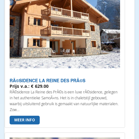
RÃ©SIDENCE LA REINE DES PRÃ©S
Prijs v.a.: € 629.00
RÃ©sidence La Reine des PrÃ©s is een luxe rÃ©sidence, gelegen
in het authentieke SamoÃ«ns. Het is in chaletstijl gebouwd,
waarbij uitsluitend gebruik is gemaakt van natuurlijke materialen.
Zow...
MEER INFO