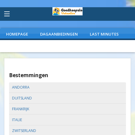
HOMEPAGE
DAGAANBIEDINGEN
LAST MINUTES
VLIEGVAKANTIES
CAMPINGS
EXTRAS
Bestemmingen
ANDORRA
DUITSLAND
FRANKRIJK
ITALIE
ZWITSERLAND