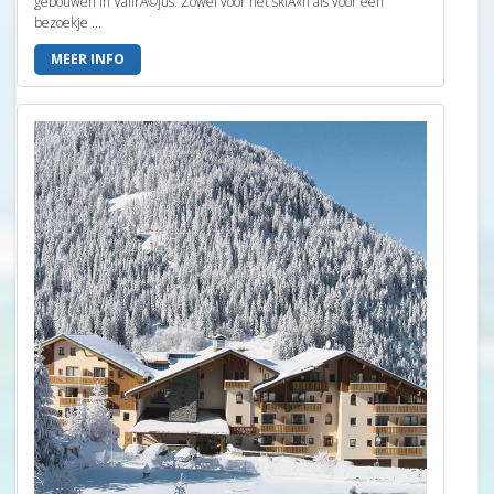
gebouwen in ValfrÃ©jus. Zowel voor het skiÃ«n als voor een
bezoekje ...
MEER INFO