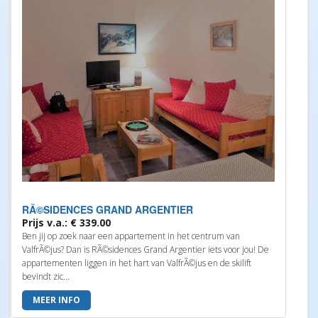
RÃ©SIDENCES GRAND ARGENTIER
Prijs v.a.: € 339.00
Ben jij op zoek naar een appartement in het centrum van
ValfrÃ©jus? Dan is RÃ©sidences Grand Argentier iets voor jou! De
appartementen liggen in het hart van ValfrÃ©jus en de skilift
bevindt zic...
MEER INFO