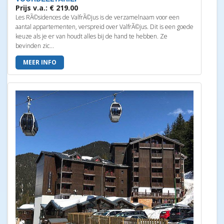
Prijs v.a.: € 219.00
Les RÃ©sidences de ValfrÃ©jus is de verzamelnaam voor een
aantal appartementen, verspreid over ValfrÃ©jus. Dit is een goede
keuze als je er van houdt alles bij de hand te hebben. Ze
bevinden zic...
MEER INFO