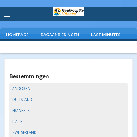
HOMEPAGE
DAGAANBIEDINGEN
LAST MINUTES
VLIEGVAKANTIES
CAMPINGS
EXTRAS
Bestemmingen
ANDORRA
DUITSLAND
FRANKRIJK
ITALIE
ZWITSERLAND