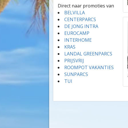
Direct naar promoties van
BELVILLA
CENTERPARCS
DE JONG INTRA
EUROCAMP
INTERHOME
KRAS
LANDAL GREENPARCS
PRIJSVRIJ
ROOMPOT VAKANTIES
SUNPARCS
TUI