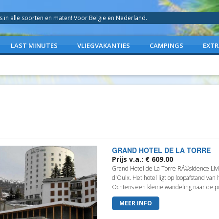
in alle soorten en maten! Voor Belgie en Nederland.
LAST MINUTES
VLIEGVAKANTIES
CAMPINGS
EXTR
GRAND HOTEL DE LA TORRE
Prijs v.a.: € 609.00
Grand Hotel de La Torre RÃ©sidence Liv
d'Oulx. Het hotel ligt op loopafstand van
Ochtens een kleine wandeling naar de pist
MEER INFO