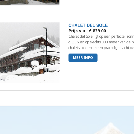
CHALET DEL SOLE
Prijs v.a.: € 839.00
Chalet del Sole ligt op een perfecte, zon
d'Oulx en op slechts 300 meter van de pis
chalets bieden je een prachtig uitzicht ov
MEER INFO