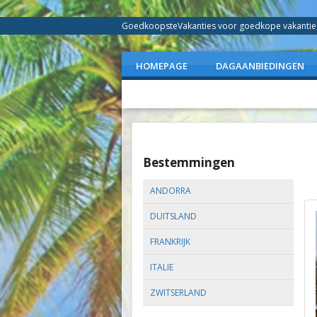
GoedkoopsteVakanties voor goedkope vakanties 
HOMEPAGE
DAGAANBIEDINGEN
Bestemmingen
ANDORRA
DUITSLAND
FRANKRIJK
ITALIE
ZWITSERLAND