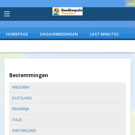
HOMEPAGE
DAGAANBIEDINGEN
LAST MINUTES
VLIEGVAKANTIES
CAMPINGS
EXTRAS
Bestemmingen
ANDORRA
DUITSLAND
FRANKRIJK
ITALIE
ZWITSERLAND