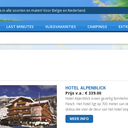
in alle soorten en maten! Voor Belgie en Nederland.
LAST MINUTES
VLIEGVAKANTIES
CAMPINGS
EXTR
HOTEL ALPENBLICK
Prijs v.a.: € 339.00
Hotel Alpenblick is een gezellig familieho
Fiesch. Het hotel ligt op 700 meter van de
skibus die voor de deur van het hotel stop
MEER INFO