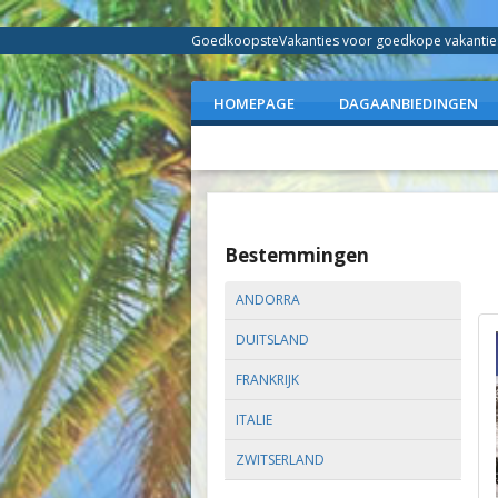
GoedkoopsteVakanties voor goedkope vakanties 
HOMEPAGE
DAGAANBIEDINGEN
Bestemmingen
ANDORRA
DUITSLAND
FRANKRIJK
ITALIE
ZWITSERLAND